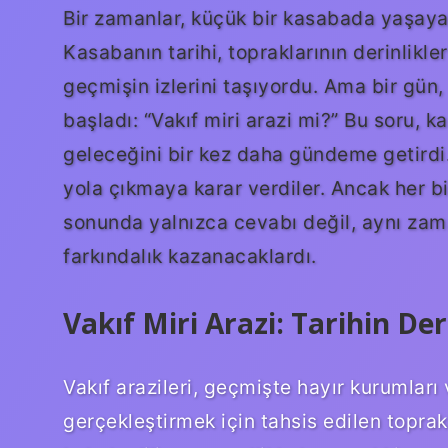
Bir zamanlar, küçük bir kasabada yaşayan 
Kasabanın tarihi, topraklarının derinlikle
geçmişin izlerini taşıyordu. Ama bir gün
başladı: “Vakıf miri arazi mi?” Bu soru, k
geleceğini bir kez daha gündeme getirdi.
yola çıkmaya karar verdiler. Ancak her bir
sonunda yalnızca cevabı değil, aynı zam
farkındalık kazanacaklardı.
Vakıf Miri Arazi: Tarihin Der
Vakıf arazileri, geçmişte hayır kurumları 
gerçekleştirmek için tahsis edilen toprak