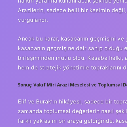
halkın yararına kullanılacak şekilde yenid
Arazilerin, sadece belli bir kesimin değ
vurgulandı.
Ancak bu karar, kasabanın geçmişini ve ge
kasabanın geçmişine dair sahip olduğu em
birleşiminden mutlu oldu. Kasaba halkı,
hem de stratejik yönetimle topraklarını 
Sonuç: Vakıf Miri Arazi Meselesi ve Toplumsal D
Elif ve Burak’ın hikâyesi, sadece bir top
zamanda toplumsal değerlerin nasıl şekill
farklı yaklaşım bir araya geldiğinde, ka