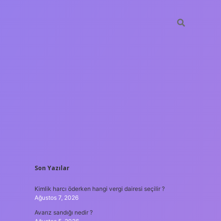
SIDEBAR
Son Yazılar
casino güncel giriş
ilbet casino
ilbet yeni giriş
Betexper giriş 
Kimlik harcı öderken hangi vergi dairesi seçilir ?
Ağustos 7, 2026
Avarız sandığı nedir ?