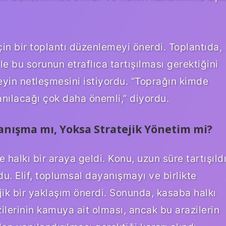
n bir toplantı düzenlemeyi önerdi. Toplantıda,
e bu sorunun etraflıca tartışılması gerektiğini
şeyin netleşmesini istiyordu. “Toprağın kimde
anılacağı çok daha önemli,” diyordu.
anışma mı, Yoksa Stratejik Yönetim mi?
e halkı bir araya geldi. Konu, uzun süre tartışıldı
du. Elif, toplumsal dayanışmayı ve birlikte
ik bir yaklaşım önerdi. Sonunda, kasaba halkı
ilerinin kamuya ait olması, ancak bu arazilerin