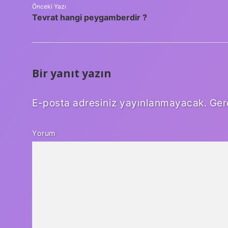
Önceki Yazı
Tevrat hangi peygamberdir ?
Bir yanıt yazın
E-posta adresiniz yayınlanmayacak.
Ger
Yorum