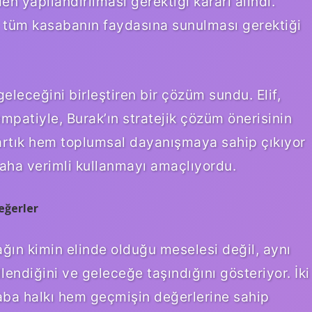
en yapılandırılması gerektiği kararı alındı.
il, tüm kasabanın faydasına sunulması gerektiği
leceğini birleştiren bir çözüm sundu. Elif,
patiyle, Burak’ın stratejik çözüm önerisinin
 artık hem toplumsal dayanışmaya sahip çıkıyor
daha verimli kullanmayı amaçlıyordu.
eğerler
rağın kimin elinde olduğu meselesi değil, aynı
endiğini ve geleceğe taşındığını gösteriyor. İki
saba halkı hem geçmişin değerlerine sahip