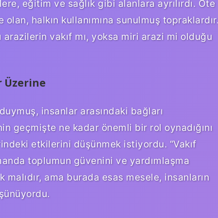
ere, eğitim ve sağlık gibi alanlara ayrılırdı. Öte
e olan, halkın kullanımına sunulmuş topraklardır
 arazilerin vakıf mı, yoksa miri arazi mi olduğu
er Üzerine
 duymuş, insanlar arasındaki bağları
nin geçmişte ne kadar önemli bir rol oynadığını
indeki etkilerini düşünmek istiyordu. “Vakıf
 zamanda toplumun güvenini ve yardımlaşma
ak malıdır, ama burada esas mesele, insanların
düşünüyordu.