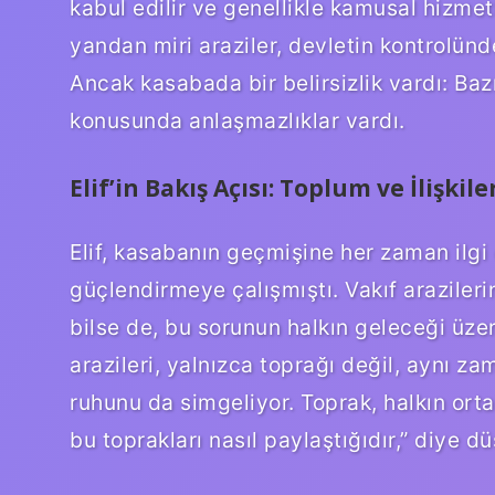
kabul edilir ve genellikle kamusal hizmetl
yandan miri araziler, devletin kontrolünd
Ancak kasabada bir belirsizlik vardı: Bazı
konusunda anlaşmazlıklar vardı.
Elif’in Bakış Açısı: Toplum ve İlişkil
Elif, kasabanın geçmişine her zaman ilgi
güçlendirmeye çalışmıştı. Vakıf arazileri
bilse de, bu sorunun halkın geleceği üzer
arazileri, yalnızca toprağı değil, aynı
ruhunu da simgeliyor. Toprak, halkın ort
bu toprakları nasıl paylaştığıdır,” diye 