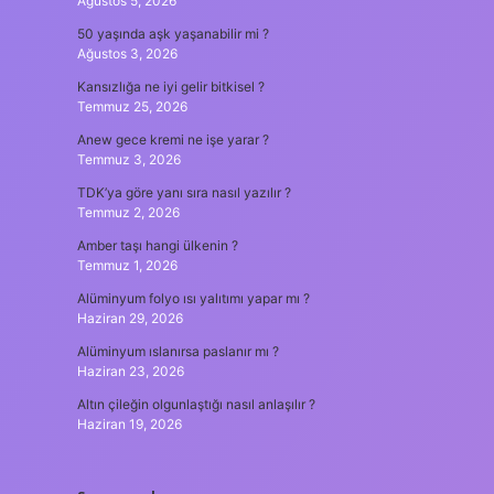
Ağustos 5, 2026
50 yaşında aşk yaşanabilir mi ?
Ağustos 3, 2026
Kansızlığa ne iyi gelir bitkisel ?
Temmuz 25, 2026
Anew gece kremi ne işe yarar ?
Temmuz 3, 2026
TDK’ya göre yanı sıra nasıl yazılır ?
Temmuz 2, 2026
Amber taşı hangi ülkenin ?
Temmuz 1, 2026
Alüminyum folyo ısı yalıtımı yapar mı ?
Haziran 29, 2026
Alüminyum ıslanırsa paslanır mı ?
Haziran 23, 2026
Altın çileğin olgunlaştığı nasıl anlaşılır ?
Haziran 19, 2026