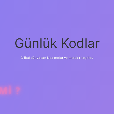
Günlük Kodlar
Dijital dünyadan kısa notlar ve meraklı keşifler.
MI ?
betci
vd