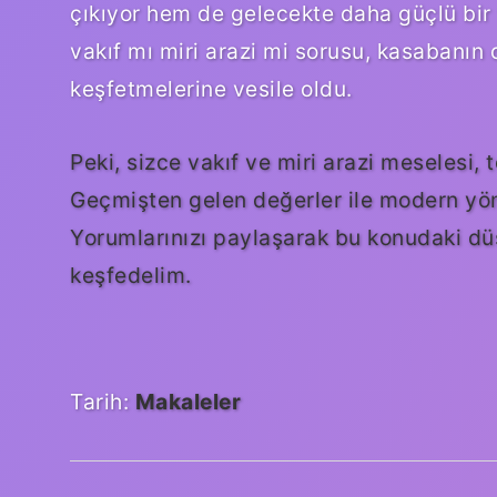
çıkıyor hem de gelecekte daha güçlü bir 
vakıf mı miri arazi mi sorusu, kasabanın
keşfetmelerine vesile oldu.
Peki, sizce vakıf ve miri arazi meselesi,
Geçmişten gelen değerler ile modern yöne
Yorumlarınızı paylaşarak bu konudaki düşü
keşfedelim.
Tarih:
Makaleler