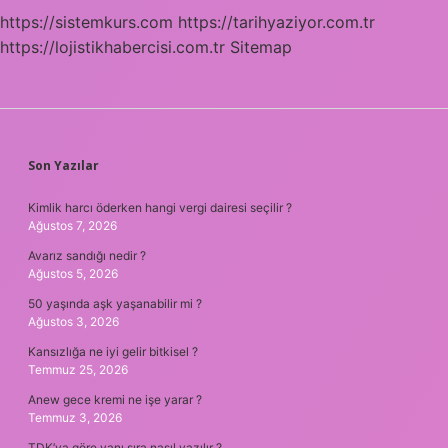
https://sistemkurs.com
https://tarihyaziyor.com.tr
https://lojistikhabercisi.com.tr
Sitemap
SIDEBAR
Son Yazılar
Kimlik harcı öderken hangi vergi dairesi seçilir ?
Ağustos 7, 2026
Avarız sandığı nedir ?
Ağustos 5, 2026
50 yaşında aşk yaşanabilir mi ?
Ağustos 3, 2026
Kansızlığa ne iyi gelir bitkisel ?
Temmuz 25, 2026
Anew gece kremi ne işe yarar ?
Temmuz 3, 2026
TDK’ya göre yanı sıra nasıl yazılır ?