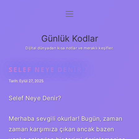
menüyü
Anasayfa
aç
Gizlilik Politikası
Günlük Kodlar
Yasal Uyarı
Dijital dünyadan kısa notlar ve meraklı keşifler.
Hakkımızda
SELEF NEYE DENIR ?
Tarih: Eylül 27, 2025
Selef Neye Denir?
Merhaba sevgili okurlar! Bugün, zaman
zaman karşımıza çıkan ancak bazen