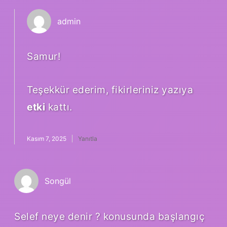
admin
Samur!
Teşekkür ederim, fikirleriniz yazıya
etki
kattı.
Kasım 7, 2025
Yanıtla
Songül
Selef neye denir ? konusunda başlangıç