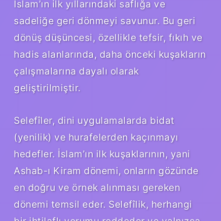
İslam’ın ilk yıllarındaki saflığa ve
sadeliğe geri dönmeyi savunur. Bu geri
dönüş düşüncesi, özellikle tefsir, fıkıh ve
hadis alanlarında, daha önceki kuşakların
çalışmalarına dayalı olarak
geliştirilmiştir.
Selefîler, dini uygulamalarda bidat
(yenilik) ve hurafelerden kaçınmayı
hedefler. İslam’ın ilk kuşaklarının, yani
Ashab-ı Kiram dönemi, onların gözünde
en doğru ve örnek alınması gereken
dönemi temsil eder. Selefîlik, herhangi
bir ihtilaflı yorumu reddeder ve yalnızca