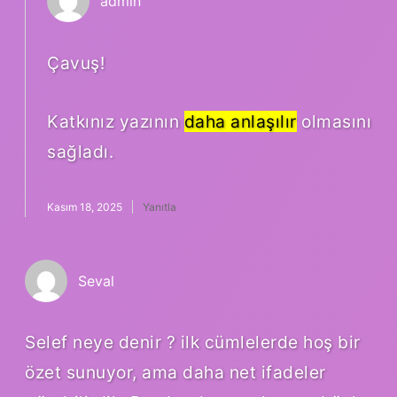
admin
Çavuş!
Katkınız yazının
daha anlaşılır
olmasını
sağladı.
Kasım 18, 2025
Yanıtla
Seval
Selef neye denir ? ilk cümlelerde hoş bir
özet sunuyor, ama daha net ifadeler