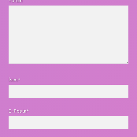
Yorum
İsim*
E-Posta*