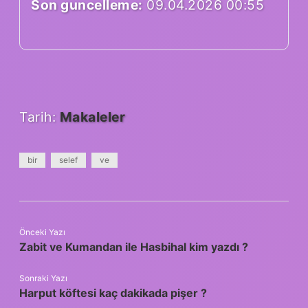
Son guncelleme:
09.04.2026 00:55
Tarih:
Makaleler
bir
selef
ve
Önceki Yazı
Zabit ve Kumandan ile Hasbihal kim yazdı ?
Sonraki Yazı
Harput köftesi kaç dakikada pişer ?