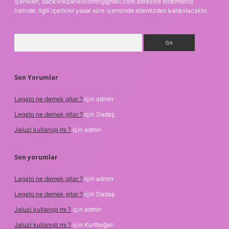
içerikleri,
backlinkpanelicomtr@gmail.com
adresine bildirmeniz
halinde, ilgili içerikler yasal süre içerisinde sitemizden kaldırılacaktır.
Arama
Son Yorumlar
Legato ne demek gitar ?
için
admin
Legato ne demek gitar ?
için
Dadaş
Jaluzi kullanışlı mı ?
için
admin
Son yorumlar
Legato ne demek gitar ?
için
admin
Legato ne demek gitar ?
için
Dadaş
Jaluzi kullanışlı mı ?
için
admin
Jaluzi kullanışlı mı ?
için
Kurtboğan