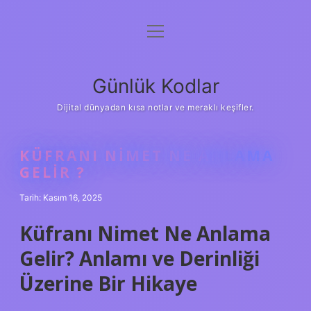
menüyü
Anasayfa
aç
Gizlilik Politikası
Günlük Kodlar
Yasal Uyarı
Dijital dünyadan kısa notlar ve meraklı keşifler.
Hakkımızda
KÜFRANI NIMET NE ANLAMA
GELIR ?
Tarih: Kasım 16, 2025
Küfranı Nimet Ne Anlama
Gelir? Anlamı ve Derinliği
Üzerine Bir Hikaye