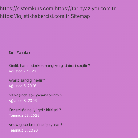
https://sistemkurs.com
https://tarihyaziyor.com.tr
https://lojistikhabercisi.com.tr
Sitemap
SIDEBAR
Son Yazılar
Kimlik harcı öderken hangi vergi dairesi seçilir ?
Ağustos 7, 2026
Avarız sandığı nedir ?
Ağustos 5, 2026
50 yaşında aşk yaşanabilir mi ?
Ağustos 3, 2026
Kansızlığa ne iyi gelir bitkisel ?
Temmuz 25, 2026
Anew gece kremi ne işe yarar ?
Temmuz 3, 2026