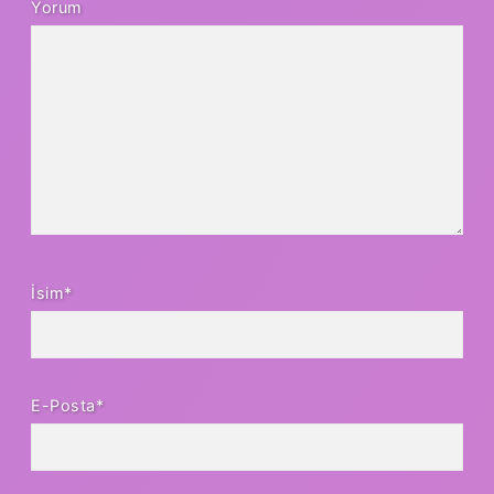
Yorum
İsim*
E-Posta*