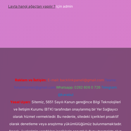
Lavta hangi ağaçtan yapılır ?
için
admin
per.xyz
m elexbet
Reklam ve İletişim:
E-mail:
backlinkpaneli@gmail.com
Teams:
forumhizmeti@gmail.com
Whatsapp: 0262 606 0 726
Telegram:
@karabul
Yasal Uyarı:
Sitemiz, 5651 Sayılı Kanun gereğince Bilgi Teknolojileri
ve İletişim Kurumu (BTK) tarafından onaylanmış bir Yer Sağlayıcı
olarak hizmet vermektedir. Bu nedenle, sitedeki içerikleri proaktif
olarak denetleme veya araştırma yükümlülüğümüz bulunmamaktadır.