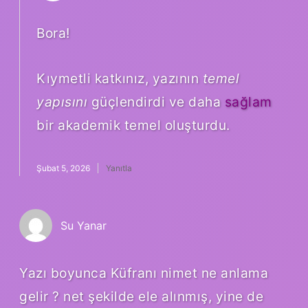
Bora!
Kıymetli katkınız, yazının
temel
yapısını
güçlendirdi ve daha
sağlam
bir akademik temel oluşturdu.
Şubat 5, 2026
Yanıtla
Su Yanar
Yazı boyunca Küfranı nimet ne anlama
gelir ? net şekilde ele alınmış, yine de