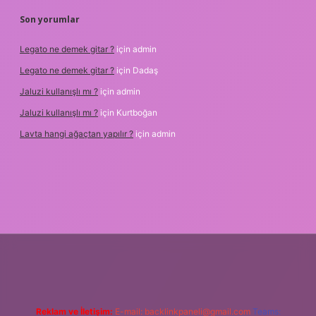
Son yorumlar
Legato ne demek gitar ?
için
admin
Legato ne demek gitar ?
için
Dadaş
Jaluzi kullanışlı mı ?
için
admin
Jaluzi kullanışlı mı ?
için
Kurtboğan
Lavta hangi ağaçtan yapılır ?
için
admin
ş adresi
betexper.xyz
m elexbet
Reklam ve İletişim:
E-mail:
backlinkpaneli@gmail.com
Teams: