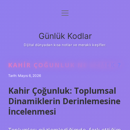
menüyü
Anasayfa
aç
Gizlilik Politikası
Günlük Kodlar
Yasal Uyarı
Dijital dünyadan kısa notlar ve meraklı keşifler.
Hakkımızda
KAHIR ÇOĞUNLUK NE DEMEK ?
Tarih: Mayıs 6, 2026
Kahir Çoğunluk: Toplumsal
Dinamiklerin Derinlemesine
İncelenmesi
Toplumları gözlemlediğimde, fark ettiğim