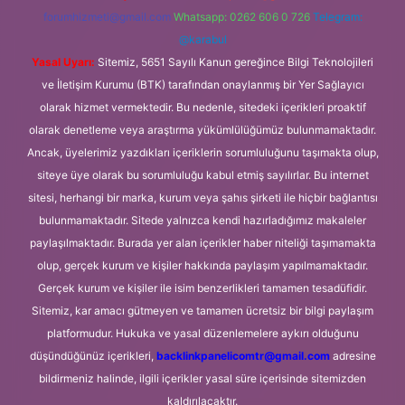
forumhizmeti@gmail.com
Whatsapp: 0262 606 0 726
Telegram:
@karabul
Yasal Uyarı:
Sitemiz, 5651 Sayılı Kanun gereğince Bilgi Teknolojileri
ve İletişim Kurumu (BTK) tarafından onaylanmış bir Yer Sağlayıcı
olarak hizmet vermektedir. Bu nedenle, sitedeki içerikleri proaktif
olarak denetleme veya araştırma yükümlülüğümüz bulunmamaktadır.
Ancak, üyelerimiz yazdıkları içeriklerin sorumluluğunu taşımakta olup,
siteye üye olarak bu sorumluluğu kabul etmiş sayılırlar. Bu internet
sitesi, herhangi bir marka, kurum veya şahıs şirketi ile hiçbir bağlantısı
bulunmamaktadır. Sitede yalnızca kendi hazırladığımız makaleler
paylaşılmaktadır. Burada yer alan içerikler haber niteliği taşımamakta
olup, gerçek kurum ve kişiler hakkında paylaşım yapılmamaktadır.
Gerçek kurum ve kişiler ile isim benzerlikleri tamamen tesadüfidir.
Sitemiz, kar amacı gütmeyen ve tamamen ücretsiz bir bilgi paylaşım
platformudur. Hukuka ve yasal düzenlemelere aykırı olduğunu
düşündüğünüz içerikleri,
backlinkpanelicomtr@gmail.com
adresine
bildirmeniz halinde, ilgili içerikler yasal süre içerisinde sitemizden
kaldırılacaktır.