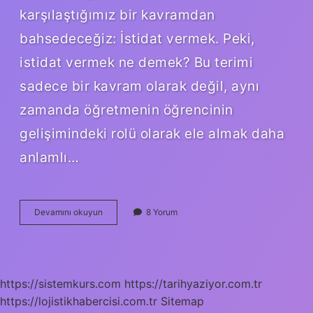
karşılaştığımız bir kavramdan
bahsedeceğiz: İstidat vermek. Peki,
istidat vermek ne demek? Bu terimi
sadece bir kavram olarak değil, aynı
zamanda öğretmenin öğrencinin
gelişimindeki rolü olarak ele almak daha
anlamlı…
Istidat
Devamını okuyun
8 Yorum
vermek
ne
demek
?
https://sistemkurs.com
https://tarihyaziyor.com.tr
https://lojistikhabercisi.com.tr
Sitemap