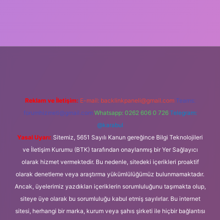
i giriş
Betexper giriş adresi
betexper.xyz
m elexbet
Reklam ve İletişim:
E-mail:
backlinkpaneli@gmail.com
Teams:
forumhizmeti@gmail.com
Whatsapp: 0262 606 0 726
Telegram:
@karabul
Yasal Uyarı:
Sitemiz, 5651 Sayılı Kanun gereğince Bilgi Teknolojileri
ve İletişim Kurumu (BTK) tarafından onaylanmış bir Yer Sağlayıcı
olarak hizmet vermektedir. Bu nedenle, sitedeki içerikleri proaktif
olarak denetleme veya araştırma yükümlülüğümüz bulunmamaktadır.
Ancak, üyelerimiz yazdıkları içeriklerin sorumluluğunu taşımakta olup,
siteye üye olarak bu sorumluluğu kabul etmiş sayılırlar. Bu internet
sitesi, herhangi bir marka, kurum veya şahıs şirketi ile hiçbir bağlantısı