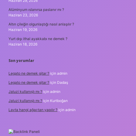
Haziran 29, 2026
Alüminyum ıslanırsa paslanır mı ?
Haziran 23, 2026
Altın çileğin olgunlaştığı nasıl anlaşılır ?
Haziran 19, 2026
Yurt dışı ithal ayakkabı ne demek ?
Haziran 18, 2026
Son yorumlar
Legato ne demek gitar ?
için
admin
Legato ne demek gitar ?
için
Dadaş
Jaluzi kullanışlı mı ?
için
admin
Jaluzi kullanışlı mı ?
için
Kurtboğan
Lavta hangi ağaçtan yapılır ?
için
admin