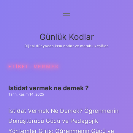
menüyü
Anasayfa
aç
Gizlilik Politikası
Günlük Kodlar
Yasal Uyarı
Dijital dünyadan kısa notlar ve meraklı keşifler.
Hakkımızda
ETIKET:
VERMEK
Istidat vermek ne demek ?
Tarih: Kasım 14, 2025
İstidat Vermek Ne Demek? Öğrenmenin
Dönüştürücü Gücü ve Pedagojik
Yöntemler Giriş: Öğrenmenin Gücü ve