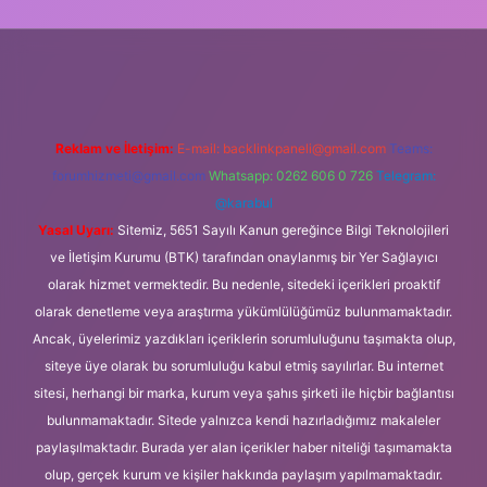
i giriş
Betexper giriş adresi
betexper.xyz
m elexbet
Reklam ve İletişim:
E-mail:
backlinkpaneli@gmail.com
Teams:
forumhizmeti@gmail.com
Whatsapp: 0262 606 0 726
Telegram:
@karabul
Yasal Uyarı:
Sitemiz, 5651 Sayılı Kanun gereğince Bilgi Teknolojileri
ve İletişim Kurumu (BTK) tarafından onaylanmış bir Yer Sağlayıcı
olarak hizmet vermektedir. Bu nedenle, sitedeki içerikleri proaktif
olarak denetleme veya araştırma yükümlülüğümüz bulunmamaktadır.
Ancak, üyelerimiz yazdıkları içeriklerin sorumluluğunu taşımakta olup,
siteye üye olarak bu sorumluluğu kabul etmiş sayılırlar. Bu internet
sitesi, herhangi bir marka, kurum veya şahıs şirketi ile hiçbir bağlantısı
bulunmamaktadır. Sitede yalnızca kendi hazırladığımız makaleler
paylaşılmaktadır. Burada yer alan içerikler haber niteliği taşımamakta
olup, gerçek kurum ve kişiler hakkında paylaşım yapılmamaktadır.