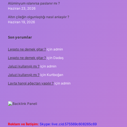
Alüminyum ıslanırsa paslanır mı ?
Haziran 23, 2026
Altın çileğin olgunlaştığı nasıl anlaşılır ?
Haziran 19, 2026
Son yorumlar
Legato ne demek gitar ?
için
admin
Legato ne demek gitar ?
için
Dadaş
Jaluzi kullanışlı mı ?
için
admin
Jaluzi kullanışlı mı ?
için
Kurtboğan
Lavta hangi ağaçtan yapılır ?
için
admin
Reklam ve İletişim:
Skype: live:.cid.575569c608265c69