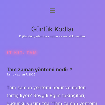
menüyü
Anasayfa
aç
Gizlilik Politikası
Günlük Kodlar
Yasal Uyarı
Dijital dünyadan kısa notlar ve meraklı keşifler.
Hakkımızda
ETIKET:
TAM
Tam zaman yöntemi nedir ?
Tarih: Haziran 7, 2026
Tam zaman yöntemi nedir ve neden
tartışılıyor? Sevgili Egim takipçileri,
bugünkü yazımızda “Tam zaman yöntemi