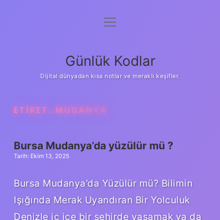
menüyü
Anasayfa
aç
Gizlilik Politikası
Günlük Kodlar
Yasal Uyarı
Dijital dünyadan kısa notlar ve meraklı keşifler.
Hakkımızda
ETIKET:
MUDANYA
Bursa Mudanya’da yüzülür mü ?
Tarih: Ekim 13, 2025
Bursa Mudanya’da Yüzülür mü? Bilimin
Işığında Merak Uyandıran Bir Yolculuk
Denizle iç içe bir şehirde yaşamak ya da