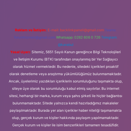
ni giriş
Betexper giriş adresi
betexper.xyz
m elexbet
Reklam ve İletişim:
E-mail:
backlinkpaneli@gmail.com
Teams:
forumhizmeti@gmail.com
Whatsapp: 0262 606 0 726
Telegram:
@karabul
Yasal Uyarı:
Sitemiz, 5651 Sayılı Kanun gereğince Bilgi Teknolojileri
ve İletişim Kurumu (BTK) tarafından onaylanmış bir Yer Sağlayıcı
olarak hizmet vermektedir. Bu nedenle, sitedeki içerikleri proaktif
olarak denetleme veya araştırma yükümlülüğümüz bulunmamaktadır.
Ancak, üyelerimiz yazdıkları içeriklerin sorumluluğunu taşımakta olup,
siteye üye olarak bu sorumluluğu kabul etmiş sayılırlar. Bu internet
sitesi, herhangi bir marka, kurum veya şahıs şirketi ile hiçbir bağlantısı
bulunmamaktadır. Sitede yalnızca kendi hazırladığımız makaleler
paylaşılmaktadır. Burada yer alan içerikler haber niteliği taşımamakta
olup, gerçek kurum ve kişiler hakkında paylaşım yapılmamaktadır.
Gerçek kurum ve kişiler ile isim benzerlikleri tamamen tesadüfidir.