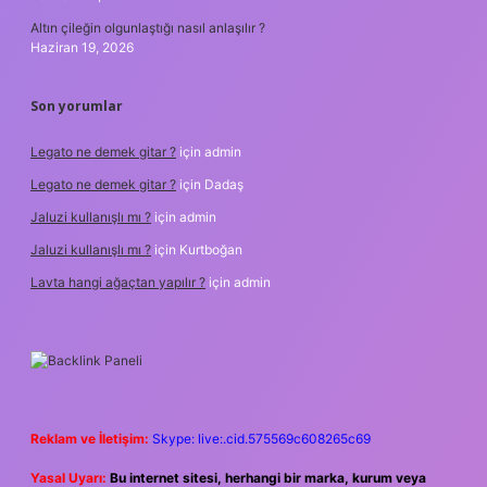
Altın çileğin olgunlaştığı nasıl anlaşılır ?
Haziran 19, 2026
Son yorumlar
Legato ne demek gitar ?
için
admin
Legato ne demek gitar ?
için
Dadaş
Jaluzi kullanışlı mı ?
için
admin
Jaluzi kullanışlı mı ?
için
Kurtboğan
Lavta hangi ağaçtan yapılır ?
için
admin
Reklam ve İletişim:
Skype: live:.cid.575569c608265c69
Yasal Uyarı:
Bu internet sitesi, herhangi bir marka, kurum veya