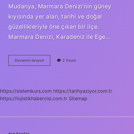
Mudanya, Marmara Denizi’nin güney
kıyısında yer alan, tarihi ve doğal
güzellikleriyle öne çıkan bir ilçe.
Marmara Denizi, Karadeniz ile Ege…
Bursa
Devamını okuyun
2 Yorum
Mudanya’da
yüzülür
mü
?
https://sistemkurs.com
https://tarihyaziyor.com.tr
https://lojistikhabercisi.com.tr
Sitemap
Son Yazılar