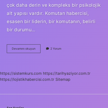
çok daha derin ve kompleks bir psikolojik
alt yapısı vardır. Komutan habercisi,
esasen bir liderin, bir komutanın, belirli
bir durumu…
Komutan
Devamını okuyun
2 Yorum
habercisi
ne
oluyor
?
https://sistemkurs.com
https://tarihyaziyor.com.tr
https://lojistikhabercisi.com.tr
Sitemap
Son Yazılar