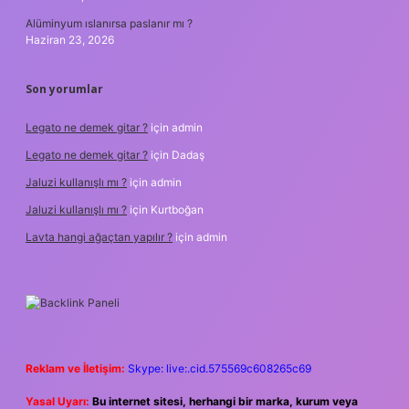
Alüminyum ıslanırsa paslanır mı ?
Haziran 23, 2026
Son yorumlar
Legato ne demek gitar ?
için
admin
Legato ne demek gitar ?
için
Dadaş
Jaluzi kullanışlı mı ?
için
admin
Jaluzi kullanışlı mı ?
için
Kurtboğan
Lavta hangi ağaçtan yapılır ?
için
admin
Reklam ve İletişim:
Skype: live:.cid.575569c608265c69
Yasal Uyarı:
Bu internet sitesi, herhangi bir marka, kurum veya