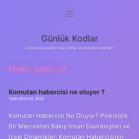
menüyü
Anasayfa
aç
Gizlilik Politikası
Günlük Kodlar
Yasal Uyarı
Dijital dünyadan kısa notlar ve meraklı keşifler.
Hakkımızda
ETIKET:
KOMUTAN
Komutan habercisi ne oluyor ?
Tarih: Ekim 24, 2025
Komutan Habercisi Ne Oluyor? Psikolojik
Bir Mercekten Bakış İnsan Davranışları ve
İçsel Dinamikler: Komutan Habercisinin