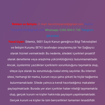
ilbet casino
ilbet yeni giriş
Betexper giriş adresi
betexper.xyz
Reklam ve İletişim:
E-mail:
backlinkpaneli@gmail.com
Teams:
forumhizmeti@gmail.com
Whatsapp: 0262 606 0 726
Telegram:
@karabul
Yasal Uyarı:
Sitemiz, 5651 Sayılı Kanun gereğince Bilgi Teknolojileri
ve İletişim Kurumu (BTK) tarafından onaylanmış bir Yer Sağlayıcı
olarak hizmet vermektedir. Bu nedenle, sitedeki içerikleri proaktif
olarak denetleme veya araştırma yükümlülüğümüz bulunmamaktadır.
Ancak, üyelerimiz yazdıkları içeriklerin sorumluluğunu taşımakta olup,
siteye üye olarak bu sorumluluğu kabul etmiş sayılırlar. Bu internet
sitesi, herhangi bir marka, kurum veya şahıs şirketi ile hiçbir bağlantısı
bulunmamaktadır. Sitede yalnızca kendi hazırladığımız makaleler
paylaşılmaktadır. Burada yer alan içerikler haber niteliği taşımamakta
olup, gerçek kurum ve kişiler hakkında paylaşım yapılmamaktadır.
Gerçek kurum ve kişiler ile isim benzerlikleri tamamen tesadüfidir.