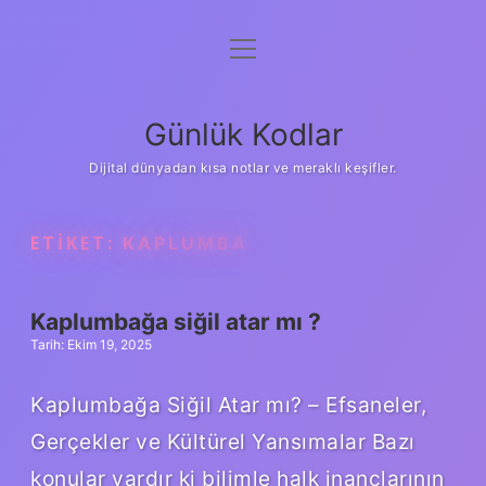
menüyü
Anasayfa
aç
Gizlilik Politikası
Günlük Kodlar
Yasal Uyarı
Dijital dünyadan kısa notlar ve meraklı keşifler.
Hakkımızda
ETIKET:
KAPLUMBA
Kaplumbağa siğil atar mı ?
Tarih: Ekim 19, 2025
Kaplumbağa Siğil Atar mı? – Efsaneler,
Gerçekler ve Kültürel Yansımalar Bazı
konular vardır ki bilimle halk inançlarının