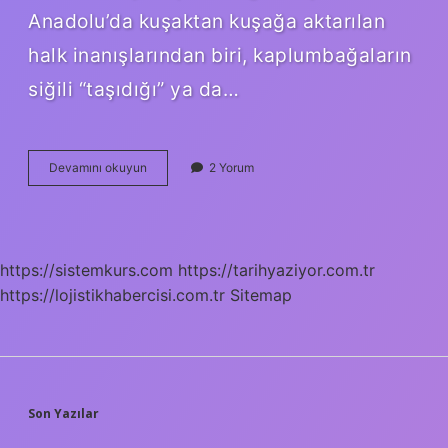
Anadolu’da kuşaktan kuşağa aktarılan
halk inanışlarından biri, kaplumbağaların
siğili “taşıdığı” ya da…
Kaplumbağa
Devamını okuyun
2 Yorum
siğil
atar
mı
?
https://sistemkurs.com
https://tarihyaziyor.com.tr
https://lojistikhabercisi.com.tr
Sitemap
SIDEBAR
Son Yazılar