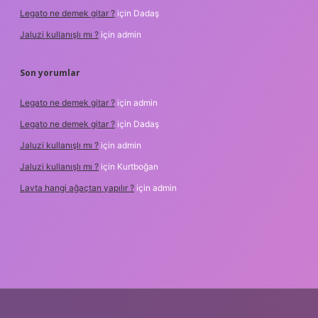
Legato ne demek gitar ?
için
Dadaş
Jaluzi kullanışlı mı ?
için
admin
Son yorumlar
Legato ne demek gitar ?
için
admin
Legato ne demek gitar ?
için
Dadaş
Jaluzi kullanışlı mı ?
için
admin
Jaluzi kullanışlı mı ?
için
Kurtboğan
Lavta hangi ağaçtan yapılır ?
için
admin
ilbet casino
ilbet yeni giriş
Betexper giriş adresi
betexper.xyz