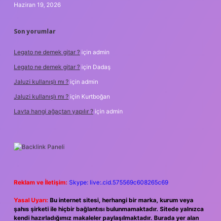
Haziran 19, 2026
Son yorumlar
Legato ne demek gitar ?
için
admin
Legato ne demek gitar ?
için
Dadaş
Jaluzi kullanışlı mı ?
için
admin
Jaluzi kullanışlı mı ?
için
Kurtboğan
Lavta hangi ağaçtan yapılır ?
için
admin
Reklam ve İletişim:
Skype: live:.cid.575569c608265c69
Yasal Uyarı:
Bu internet sitesi, herhangi bir marka, kurum veya
şahıs şirketi ile hiçbir bağlantısı bulunmamaktadır. Sitede yalnızca
kendi hazırladığımız makaleler paylaşılmaktadır. Burada yer alan