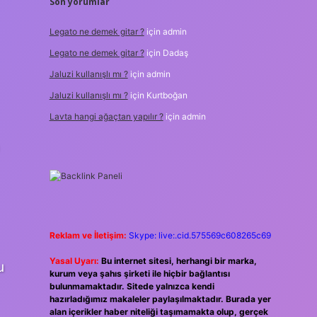
Son yorumlar
Legato ne demek gitar ?
için
admin
Legato ne demek gitar ?
için
Dadaş
Jaluzi kullanışlı mı ?
için
admin
Jaluzi kullanışlı mı ?
için
Kurtboğan
Lavta hangi ağaçtan yapılır ?
için
admin
Reklam ve İletişim:
Skype: live:.cid.575569c608265c69
Yasal Uyarı:
Bu internet sitesi, herhangi bir marka,
u
kurum veya şahıs şirketi ile hiçbir bağlantısı
bulunmamaktadır. Sitede yalnızca kendi
hazırladığımız makaleler paylaşılmaktadır. Burada yer
alan içerikler haber niteliği taşımamakta olup, gerçek