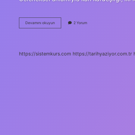
Kan
Devamını okuyun
2 Yorum
kardeşliği
nasıl
olur
?
https://sistemkurs.com
https://tarihyaziyor.com.tr