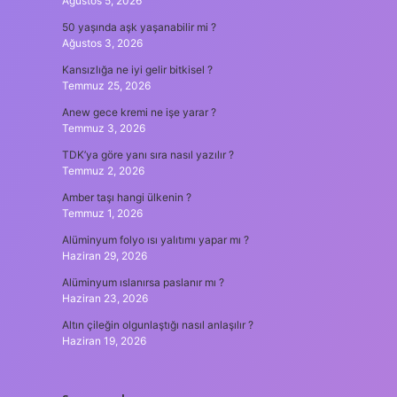
Ağustos 5, 2026
50 yaşında aşk yaşanabilir mi ?
Ağustos 3, 2026
Kansızlığa ne iyi gelir bitkisel ?
Temmuz 25, 2026
Anew gece kremi ne işe yarar ?
Temmuz 3, 2026
TDK’ya göre yanı sıra nasıl yazılır ?
Temmuz 2, 2026
Amber taşı hangi ülkenin ?
Temmuz 1, 2026
Alüminyum folyo ısı yalıtımı yapar mı ?
Haziran 29, 2026
Alüminyum ıslanırsa paslanır mı ?
Haziran 23, 2026
Altın çileğin olgunlaştığı nasıl anlaşılır ?
Haziran 19, 2026