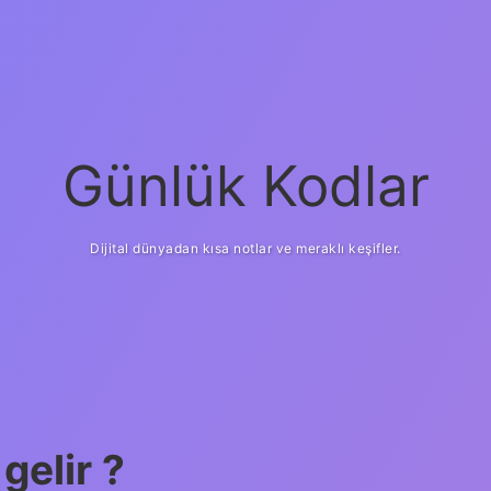
Günlük Kodlar
Dijital dünyadan kısa notlar ve meraklı keşifler.
gelir ?