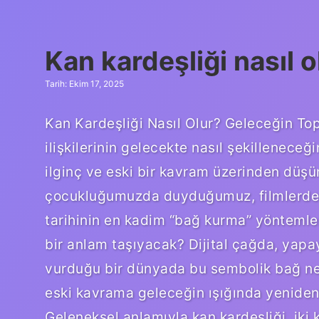
anlama
gelir
?
Kan kardeşliği nasıl o
Tarih: Ekim 17, 2025
Kan Kardeşliği Nasıl Olur? Geleceğin To
ilişkilerinin gelecekte nasıl şekilleneceğ
ilginç ve eski bir kavram üzerinden düşü
çocukluğumuzda duyduğumuz, filmlerde ro
tarihinin en kadim “bağ kurma” yöntemleri
bir anlam taşıyacak? Dijital çağda, yapa
vurduğu bir dünyada bu sembolik bağ ne
eski kavrama geleceğin ışığında yeniden 
Geleneksel anlamıyla kan kardeşliği, iki k