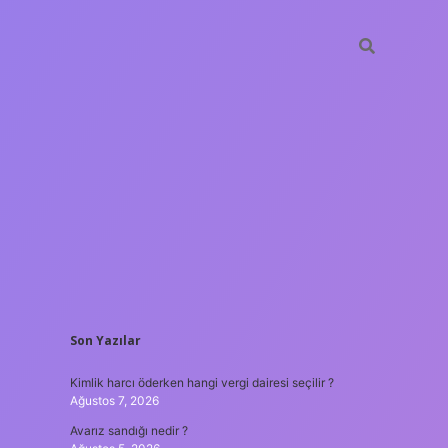
SIDEBAR
Son Yazılar
betci
vdcasino güncel giriş
ilbet casino
ilbet yeni gi
Kimlik harcı öderken hangi vergi dairesi seçilir ?
Ağustos 7, 2026
Avarız sandığı nedir ?