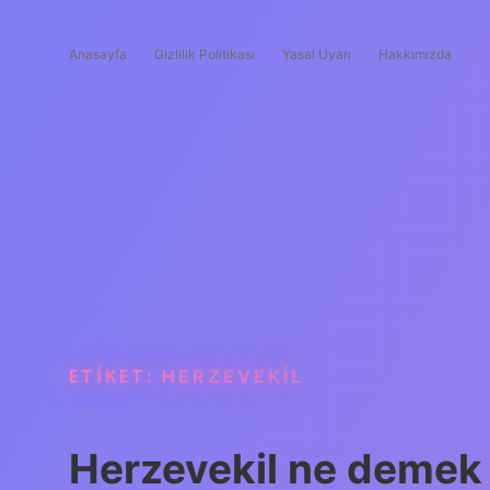
Anasayfa
Gizlilik Politikası
Yasal Uyarı
Hakkımızda
ETIKET:
HERZEVEKIL
Herzevekil ne demek