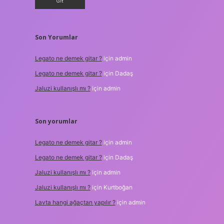
Son Yorumlar
Legato ne demek gitar ?
için
admin
Legato ne demek gitar ?
için
Dadaş
Jaluzi kullanışlı mı ?
için
admin
Son yorumlar
Legato ne demek gitar ?
için
admin
Legato ne demek gitar ?
için
Dadaş
Jaluzi kullanışlı mı ?
için
admin
Jaluzi kullanışlı mı ?
için
Kurtboğan
Lavta hangi ağaçtan yapılır ?
için
admin