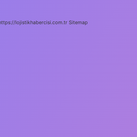
https://lojistikhabercisi.com.tr
Sitemap