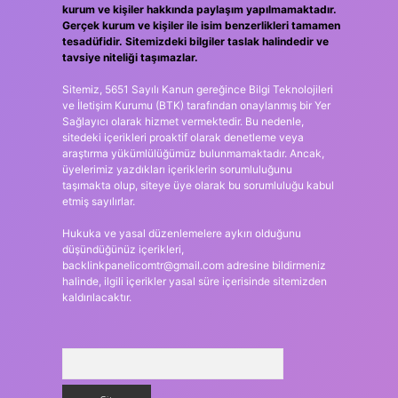
kurum ve kişiler hakkında paylaşım yapılmamaktadır.
Gerçek kurum ve kişiler ile isim benzerlikleri tamamen
tesadüfidir. Sitemizdeki bilgiler taslak halindedir ve
tavsiye niteliği taşımazlar.
Sitemiz, 5651 Sayılı Kanun gereğince Bilgi Teknolojileri
ve İletişim Kurumu (BTK) tarafından onaylanmış bir Yer
Sağlayıcı olarak hizmet vermektedir. Bu nedenle,
sitedeki içerikleri proaktif olarak denetleme veya
araştırma yükümlülüğümüz bulunmamaktadır. Ancak,
üyelerimiz yazdıkları içeriklerin sorumluluğunu
taşımakta olup, siteye üye olarak bu sorumluluğu kabul
etmiş sayılırlar.
Hukuka ve yasal düzenlemelere aykırı olduğunu
düşündüğünüz içerikleri,
backlinkpanelicomtr@gmail.com
adresine bildirmeniz
halinde, ilgili içerikler yasal süre içerisinde sitemizden
kaldırılacaktır.
Arama