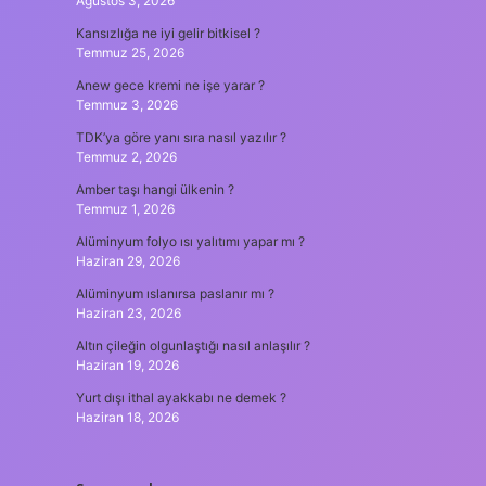
Ağustos 3, 2026
Kansızlığa ne iyi gelir bitkisel ?
Temmuz 25, 2026
Anew gece kremi ne işe yarar ?
Temmuz 3, 2026
TDK’ya göre yanı sıra nasıl yazılır ?
Temmuz 2, 2026
Amber taşı hangi ülkenin ?
Temmuz 1, 2026
Alüminyum folyo ısı yalıtımı yapar mı ?
Haziran 29, 2026
Alüminyum ıslanırsa paslanır mı ?
Haziran 23, 2026
Altın çileğin olgunlaştığı nasıl anlaşılır ?
Haziran 19, 2026
Yurt dışı ithal ayakkabı ne demek ?
Haziran 18, 2026