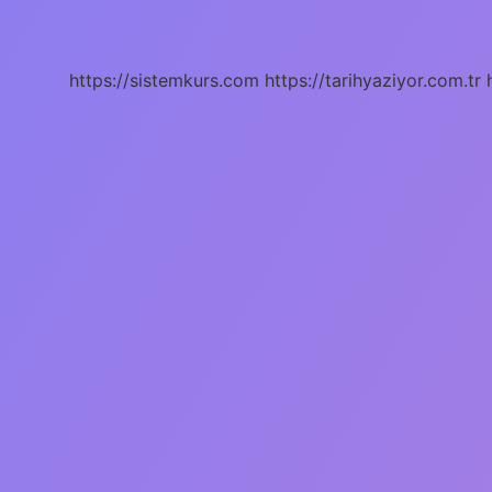
demek
TDK
?
https://sistemkurs.com
https://tarihyaziyor.com.tr