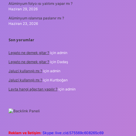
Alüminyum folyo ısı yalıtımı yapar mı ?
Haziran 29, 2026
Alüminyum ıslanırsa paslanır mı ?
Haziran 23, 2026
Son yorumlar
Legato ne demek gitar ?
için
admin
Legato ne demek gitar ?
için
Dadaş
Jaluzi kullanışlı mı ?
için
admin
Jaluzi kullanışlı mı ?
için
Kurtboğan
Lavta hangi ağaçtan yapılır ?
için
admin
Reklam ve İletişim:
Skype: live:.cid.575569c608265c69