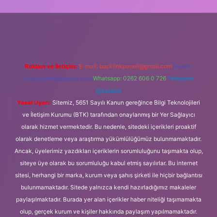
ni giriş
Betexper giriş adresi
betexper.xyz
m elexbet
Reklam ve İletişim:
E-mail:
backlinkpaneli@gmail.com
Teams:
forumhizmeti@gmail.com
Whatsapp: 0262 606 0 726
Telegram:
@karabul
Yasal Uyarı:
Sitemiz, 5651 Sayılı Kanun gereğince Bilgi Teknolojileri
ve İletişim Kurumu (BTK) tarafından onaylanmış bir Yer Sağlayıcı
olarak hizmet vermektedir. Bu nedenle, sitedeki içerikleri proaktif
olarak denetleme veya araştırma yükümlülüğümüz bulunmamaktadır.
Ancak, üyelerimiz yazdıkları içeriklerin sorumluluğunu taşımakta olup,
siteye üye olarak bu sorumluluğu kabul etmiş sayılırlar. Bu internet
sitesi, herhangi bir marka, kurum veya şahıs şirketi ile hiçbir bağlantısı
bulunmamaktadır. Sitede yalnızca kendi hazırladığımız makaleler
paylaşılmaktadır. Burada yer alan içerikler haber niteliği taşımamakta
olup, gerçek kurum ve kişiler hakkında paylaşım yapılmamaktadır.