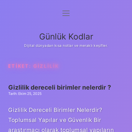
menüyü
Anasayfa
aç
Gizlilik Politikası
Günlük Kodlar
Yasal Uyarı
Dijital dünyadan kısa notlar ve meraklı keşifler.
Hakkımızda
ETIKET:
GIZLILIK
Gizlilik dereceli birimler nelerdir ?
Tarih: Ekim 25, 2025
Gizlilik Dereceli Birimler Nelerdir?
Toplumsal Yapılar ve Güvenlik Bir
araştırmacı olarak toplumsal yapıların