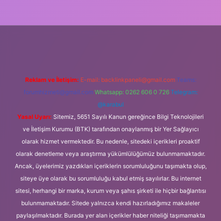
i giriş
Betexper giriş adresi
betexper.xyz
m elexbet
Reklam ve İletişim:
E-mail:
backlinkpaneli@gmail.com
Teams:
forumhizmeti@gmail.com
Whatsapp: 0262 606 0 726
Telegram:
@karabul
Yasal Uyarı:
Sitemiz, 5651 Sayılı Kanun gereğince Bilgi Teknolojileri
ve İletişim Kurumu (BTK) tarafından onaylanmış bir Yer Sağlayıcı
olarak hizmet vermektedir. Bu nedenle, sitedeki içerikleri proaktif
olarak denetleme veya araştırma yükümlülüğümüz bulunmamaktadır.
Ancak, üyelerimiz yazdıkları içeriklerin sorumluluğunu taşımakta olup,
siteye üye olarak bu sorumluluğu kabul etmiş sayılırlar. Bu internet
sitesi, herhangi bir marka, kurum veya şahıs şirketi ile hiçbir bağlantısı
bulunmamaktadır. Sitede yalnızca kendi hazırladığımız makaleler
paylaşılmaktadır. Burada yer alan içerikler haber niteliği taşımamakta