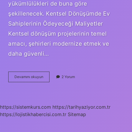
yükümlülükleri de buna göre
şekillenecek. Kentsel Dönüşümde Ev
Sahiplerinin Ödeyeceği Maliyetler
Kentsel dönüşüm projelerinin temel
amacı, şehirleri modernize etmek ve
daha güvenli…
Kentsel
Devamını okuyun
2 Yorum
dönüşümde
ev
sahipleri
ne
kadar
https://sistemkurs.com
https://tarihyaziyor.com.tr
para
https://lojistikhabercisi.com.tr
ödeyecek
Sitemap
?