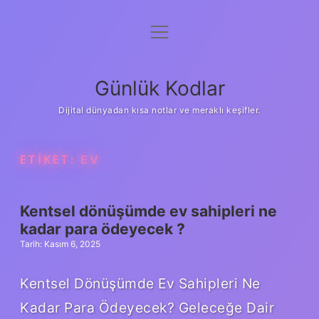
menüyü
Anasayfa
aç
Gizlilik Politikası
Günlük Kodlar
Yasal Uyarı
Dijital dünyadan kısa notlar ve meraklı keşifler.
Hakkımızda
ETIKET:
EV
Kentsel dönüşümde ev sahipleri ne
kadar para ödeyecek ?
Tarih: Kasım 6, 2025
Kentsel Dönüşümde Ev Sahipleri Ne
Kadar Para Ödeyecek? Geleceğe Dair