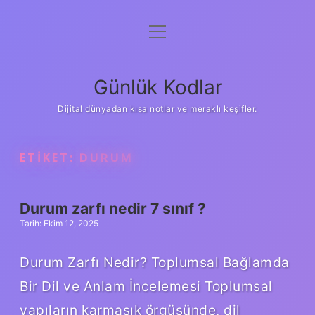
menüyü
Anasayfa
aç
Gizlilik Politikası
Günlük Kodlar
Yasal Uyarı
Dijital dünyadan kısa notlar ve meraklı keşifler.
Hakkımızda
ETIKET:
DURUM
Durum zarfı nedir 7 sınıf ?
Tarih: Ekim 12, 2025
Durum Zarfı Nedir? Toplumsal Bağlamda
Bir Dil ve Anlam İncelemesi Toplumsal
yapıların karmaşık örgüsünde, dil