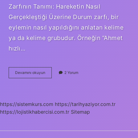
Zarfının Tanımı: Hareketin Nasıl
Gerçekleştiği Üzerine Durum zarfı, bir
eylemin nasıl yapıldığını anlatan kelime
ya da kelime grubudur. Örneğin “Ahmet
hızlı…
Durum
Devamını okuyun
2 Yorum
zarfı
nedir
7
sınıf
?
https://sistemkurs.com
https://tarihyaziyor.com.tr
https://lojistikhabercisi.com.tr
Sitemap