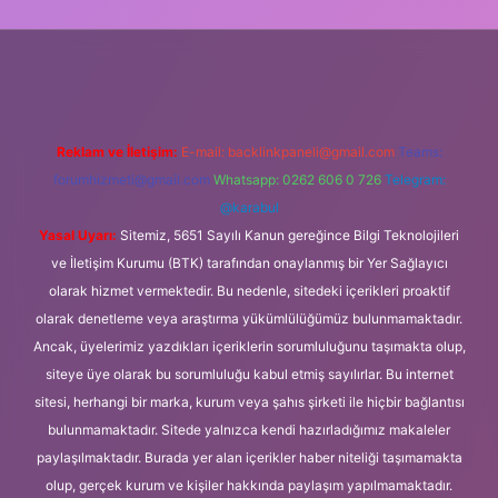
ilbet casino
ilbet yeni giriş
Betexper giriş adresi
betexper.xyz
Reklam ve İletişim:
E-mail:
backlinkpaneli@gmail.com
Teams:
forumhizmeti@gmail.com
Whatsapp: 0262 606 0 726
Telegram:
@karabul
Yasal Uyarı:
Sitemiz, 5651 Sayılı Kanun gereğince Bilgi Teknolojileri
ve İletişim Kurumu (BTK) tarafından onaylanmış bir Yer Sağlayıcı
olarak hizmet vermektedir. Bu nedenle, sitedeki içerikleri proaktif
olarak denetleme veya araştırma yükümlülüğümüz bulunmamaktadır.
Ancak, üyelerimiz yazdıkları içeriklerin sorumluluğunu taşımakta olup,
siteye üye olarak bu sorumluluğu kabul etmiş sayılırlar. Bu internet
sitesi, herhangi bir marka, kurum veya şahıs şirketi ile hiçbir bağlantısı
bulunmamaktadır. Sitede yalnızca kendi hazırladığımız makaleler
paylaşılmaktadır. Burada yer alan içerikler haber niteliği taşımamakta
olup, gerçek kurum ve kişiler hakkında paylaşım yapılmamaktadır.