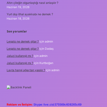
Altın çileğin olgunlaştığı nasıl anlaşılır ?
Haziran 19, 2026
Yurt dışı ithal ayakkabı ne demek ?
Haziran 18, 2026
Son yorumlar
Legato ne demek gitar ?
için
admin
Legato ne demek gitar ?
için
Dadaş
Jaluzi kullanışlı mı ?
için
admin
Jaluzi kullanışlı mı ?
için
Kurtboğan
Lavta hangi ağaçtan yapılır ?
için
admin
Reklam ve İletişim:
Skype: live:.cid.575569c608265c69